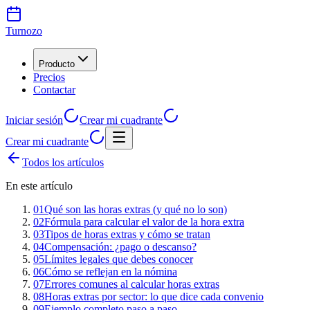
Turnozo
Producto
Precios
Contactar
Iniciar sesión
Crear mi cuadrante
Crear mi cuadrante
Todos los artículos
En este artículo
01
Qué son las horas extras (y qué no lo son)
02
Fórmula para calcular el valor de la hora extra
03
Tipos de horas extras y cómo se tratan
04
Compensación: ¿pago o descanso?
05
Límites legales que debes conocer
06
Cómo se reflejan en la nómina
07
Errores comunes al calcular horas extras
08
Horas extras por sector: lo que dice cada convenio
09
Ejemplo completo paso a paso