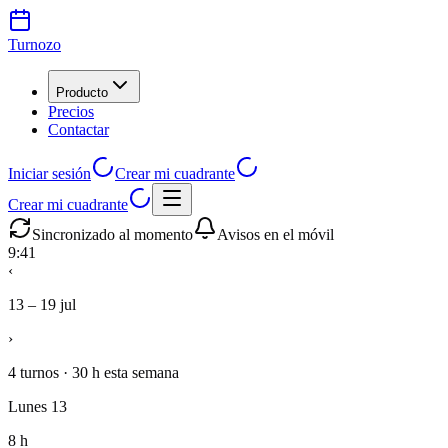
Turnozo
Producto
Precios
Contactar
Iniciar sesión
Crear mi cuadrante
Crear mi cuadrante
Sincronizado al momento
Avisos en el móvil
9:41
‹
13 – 19 jul
›
4 turnos
·
30 h
esta semana
Lunes 13
8 h