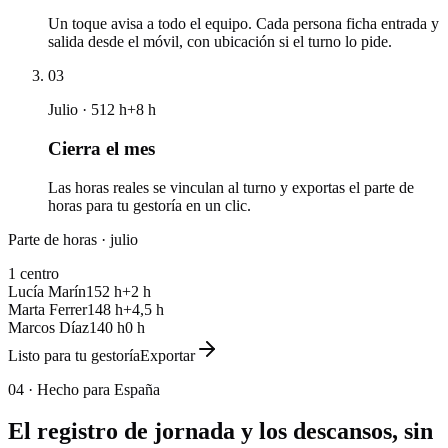
Un toque avisa a todo el equipo. Cada persona ficha entrada y
salida desde el móvil, con ubicación si el turno lo pide.
03
Julio · 512 h
+8 h
Cierra el mes
Las horas reales se vinculan al turno y exportas el parte de
horas para tu gestoría en un clic.
Parte de horas · julio
1 centro
Lucía Marín
152 h
+2 h
Marta Ferrer
148 h
+4,5 h
Marcos Díaz
140 h
0 h
Listo para tu gestoría
Exportar
04 ·
Hecho para España
El registro de jornada y los descansos, sin