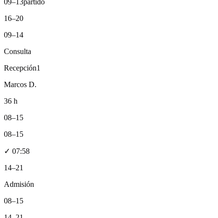
09–13
partido
16–20
09–14
Consulta
Recepción
1
Marcos D.
36 h
08–15
08–15
✓
07:58
14–21
Admisión
08–15
14–21