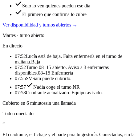
Solo lo ven quienes pueden ese día
El primero que confirma lo cubre
Ver disponibilidad y turnos abiertos
→
Martes · turno abierto
En directo
07:52
Lucía está de baja. Falta enfermería en el turno de
mañana.
Baja
07:52
Turno 08–15 abierto. Aviso a 3 enfermeras
disponibles.
08–15
Enfermería
07:55
SV
Sara puede cubrirlo.
07:57
Nadia coge el turno.
NR
07:58
Cuadrante actualizado. Equipo avisado.
Cubierto en 6 minutos
sin una llamada
Todo conectado
“
El cuadrante, el fichaje y el parte para tu gestoría. Conectados, sin la