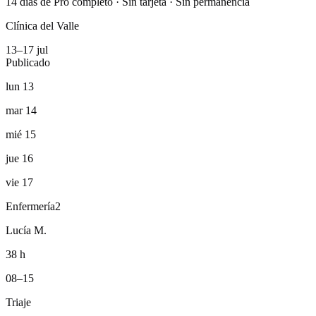
14 días de Pro completo · Sin tarjeta · Sin permanencia
Clínica del Valle
13–17 jul
Publicado
lun 13
mar 14
mié 15
jue 16
vie 17
Enfermería
2
Lucía M.
38 h
08–15
Triaje