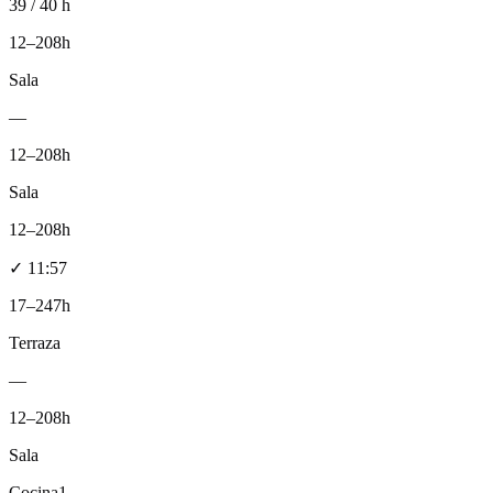
39 / 40 h
12–20
8h
Sala
—
12–20
8h
Sala
12–20
8h
✓
11:57
17–24
7h
Terraza
—
12–20
8h
Sala
Cocina
1