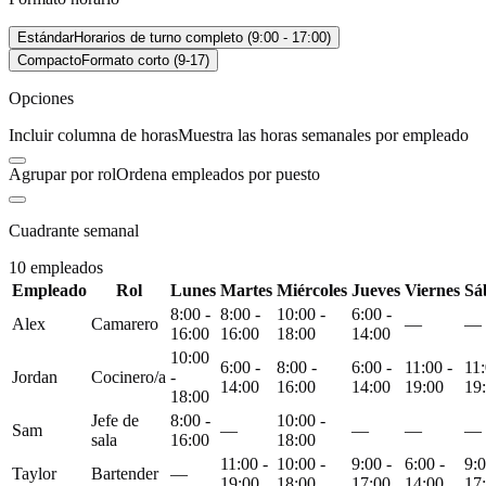
Estándar
Horarios de turno completo (9:00 - 17:00)
Compacto
Formato corto (9-17)
Opciones
Incluir columna de horas
Muestra las horas semanales por empleado
Agrupar por rol
Ordena empleados por puesto
Cuadrante semanal
10
empleados
Empleado
Rol
Lunes
Martes
Miércoles
Jueves
Viernes
Sá
8:00 -
8:00 -
10:00 -
6:00 -
Alex
Camarero
—
—
16:00
16:00
18:00
14:00
10:00
6:00 -
8:00 -
6:00 -
11:00 -
11:
Jordan
Cocinero/a
-
14:00
16:00
14:00
19:00
19
18:00
Jefe de
8:00 -
10:00 -
Sam
—
—
—
—
sala
16:00
18:00
11:00 -
10:00 -
9:00 -
6:00 -
9:0
Taylor
Bartender
—
19:00
18:00
17:00
14:00
17