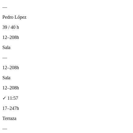
—
Pedro López
39 / 40 h
12–20
8h
Sala
—
12–20
8h
Sala
12–20
8h
✓
11:57
17–24
7h
Terraza
—