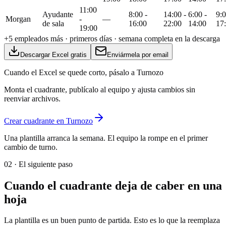
11:00
Ayudante
8:00 -
14:00 -
6:00 -
9:0
Morgan
-
—
de sala
16:00
22:00
14:00
17
19:00
+
5
empleados más ·
primeros días ·
semana completa en la descarga
Descargar Excel gratis
Enviármela por email
Cuando el Excel se quede corto, pásalo a Turnozo
Monta el cuadrante, publícalo al equipo y ajusta cambios sin
reenviar archivos.
Crear cuadrante en Turnozo
Una plantilla arranca la semana. El equipo la rompe en el primer
cambio de turno.
02 ·
El siguiente paso
Cuando el cuadrante deja de caber en una
hoja
La plantilla es un buen punto de partida. Esto es lo que la reemplaza