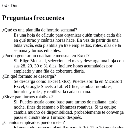
04 ·
Dudas
Preguntas frecuentes
¿Qué es una plantilla de horario semanal?
Es una hoja de cálculo para organizar quién trabaja cada día,
en qué turno y cuántas horas hace. En vez de partir de una
tabla vacía, esta plantilla ya trae empleados, roles, días de la
semana y turnos editables.
¿Puedo generar un cuadrante mensual en Excel?
Sí. Elige Mensual, selecciona el mes y descarga una hoja con
sus 28, 29, 30 o 31 días. Incluye horas acumuladas por
empleado y una fila de cobertura diaria.
¿En qué formato se descarga?
Se descarga como Excel (.xlsx). Puedes abrirla en Microsoft
Excel, Google Sheets o LibreOffice, cambiar nombres,
horarios y roles, y reutilizarla cada semana.
¿Sirve para turnos rotativos?
Sí. Puedes usarla como base para turnos de mañana, tarde,
noche, fines de semana o libranzas rotativas. Si tu equipo
cambia mucho de disponibilidad, probablemente te convenga
pasar el cuadrante a Turnozo después.
¿Cuántos empleados puedo meter?
El generador prepara plantillas para 5, 10, 15 o 20 empleados.