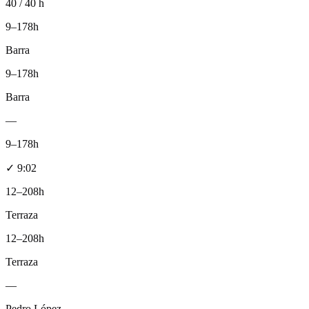
40 / 40 h
9–17
8h
Barra
9–17
8h
Barra
—
9–17
8h
✓
9:02
12–20
8h
Terraza
12–20
8h
Terraza
—
Pedro López