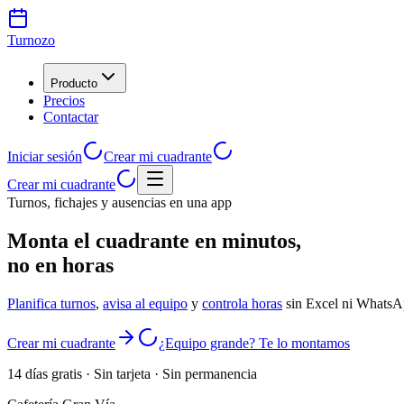
Turnozo
Producto
Precios
Contactar
Iniciar sesión
Crear mi cuadrante
Crear mi cuadrante
Turnos, fichajes y ausencias en una app
Monta el cuadrante en minutos,
no en horas
Planifica turnos
,
avisa al equipo
y
controla horas
sin Excel ni WhatsA
Crear mi cuadrante
¿Equipo grande? Te lo montamos
14 días gratis · Sin tarjeta · Sin permanencia