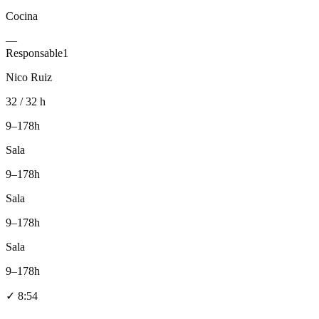
Cocina
—
Responsable
1
Nico Ruiz
32 / 32 h
9–17
8h
Sala
9–17
8h
Sala
9–17
8h
Sala
9–17
8h
✓
8:54