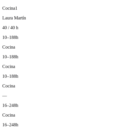
Cocina
1
Laura Martín
40 / 40 h
10–18
8h
Cocina
10–18
8h
Cocina
10–18
8h
Cocina
—
16–24
8h
Cocina
16–24
8h