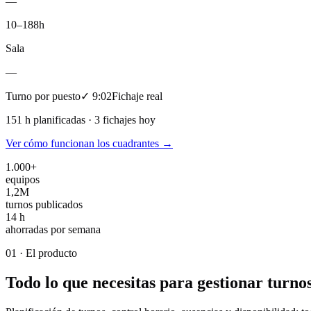
—
10–18
8h
Sala
—
Turno por puesto
✓ 9:02
Fichaje real
151 h planificadas · 3 fichajes hoy
Ver cómo funcionan los cuadrantes →
1.000+
equipos
1,2M
turnos publicados
14 h
ahorradas por semana
01 ·
El producto
Todo lo que necesitas para gestionar turno