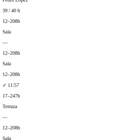
39 / 40 h
12–20
8h
Sala
—
12–20
8h
Sala
12–20
8h
✓
11:57
17–24
7h
Terraza
—
12–20
8h
Sala